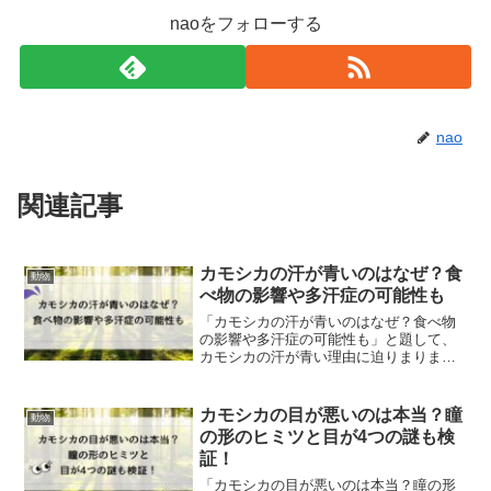
naoをフォローする
nao
関連記事
カモシカの汗が青いのはなぜ？食
動物
べ物の影響や多汗症の可能性も
「カモシカの汗が青いのはなぜ？食べ物
の影響や多汗症の可能性も」と題して、
カモシカの汗が青い理由に迫りまりま
す。カモシカの食べ物が影響しているこ
とや、多汗症の可能性についてもご紹介
します。
カモシカの目が悪いのは本当？瞳
動物
の形のヒミツと目が4つの謎も検
証！
「カモシカの目が悪いのは本当？瞳の形