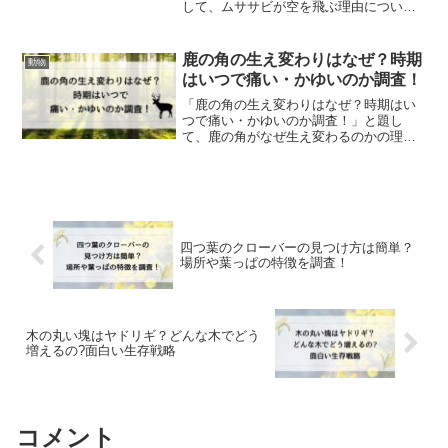
して、ムササビが空を飛ぶ理由について
身体の仕組みや飛ぶ距離を詳しく解説し
ます！
鹿の角の生え変わりはなぜ？時期
動物
はいつで痛い・かゆいのか調査！
「鹿の角の生え変わりはなぜ？時期はい
つで痛い・かゆいのか調査！」と題し
て、鹿の角がなぜ生え変わるのかの理由
に迫ります。生え変わり時期はいつで、
痛さやかゆさがあるのかもご紹介しま
す。
四つ葉のクローバーの見つけ方は簡単？
場所や葉っぱの特徴を調査！
木の丸い塊はヤドリギ？どんな木でどう
増えるの?面白い生存戦略
コメント