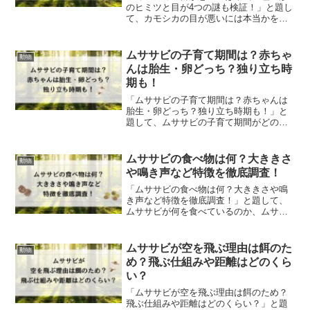
のヒミツと目が4つの謎も検証！」と題し
て、カモシカの目が悪いには本当かを検
証します！瞳の形のヒミツと目が４つの
謎にも迫っていきます。
ムササビの子育て期間は？赤ちゃ
動物
んは胎生・卵どっち？独り立ち時
期も！
「ムササビの子育て期間は？赤ちゃんは
胎生・卵どっち？独り立ち時期も！」と
題して、ムササビの子育て期間がどのく
らいかを解説します！ムササビの赤ちゃ
んが胎生・卵どっちなのかや独り立ちの
タイミングも詳しく紹介します。
ムササビの食べ物は何？大ききさ
動物
や鳴き声など特徴を徹底調査！
「ムササビの食べ物は何？大ききさや鳴
き声など特徴を徹底調査！」と題して、
ムササビが何を食べているのか、ムササ
ビの大きさや鳴き声などの特徴も徹底調
査しご紹介します！
ムササビが空を飛ぶ理由は餌のた
動物
め？飛ぶ仕組みや距離はどのくら
い？
「ムササビが空を飛ぶ理由は餌のため？
飛ぶ仕組みや距離はどのくらい？」と題